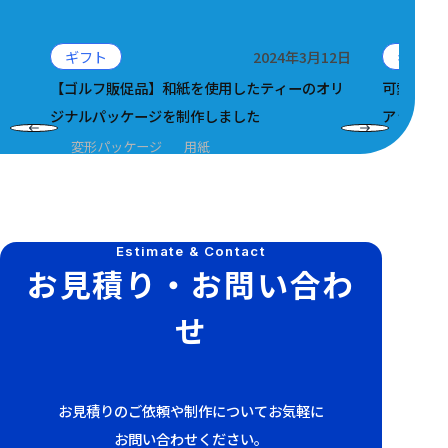
ギフト
2024年3月12日
ギフト
【ゴルフ販促品】和紙を使用したティーのオリ
可愛くて
ジナルパッケージを制作しました
アップBO
変形パッケージ
用紙
かわい
Estimate & Contact
お見積り・お問い合わ
せ
お見積りのご依頼や制作についてお気軽に
お問い合わせください。