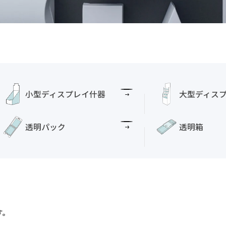
小型ディスプレイ什器
大型ディス
透明パック
透明箱
す。