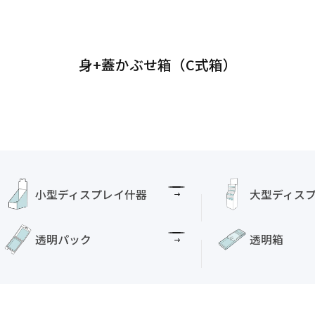
身+蓋かぶせ箱（C式箱）
小型ディスプレイ什器
大型ディス
透明パック
透明箱