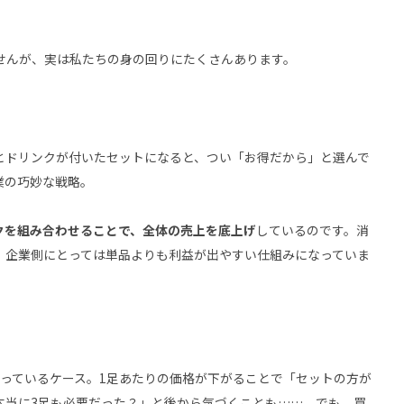
せんが、実は私たちの身の回りにたくさんあります。
とドリンクが付いたセットになると、つい「お得だから」と選んで
業の巧妙な戦略。
クを組み合わせることで、全体の売上を底上げ
しているのです。消
、企業側にとっては単品よりも利益が出やすい仕組みになっていま
になっているケース。1足あたりの価格が下がることで「セットの方が
本当に3足も必要だった？」と後から気づくことも……。でも、買