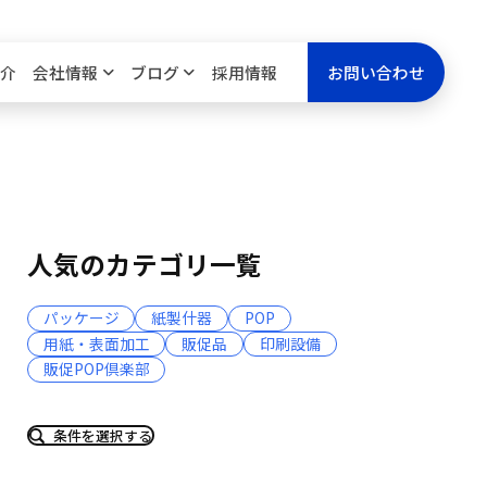
介
会社情報
ブログ
採用情報
お問い合わせ
人気のカテゴリ一覧
パッケージ
紙製什器
POP
用紙・表面加工
販促品
印刷設備
販促POP倶楽部
条件を選択する