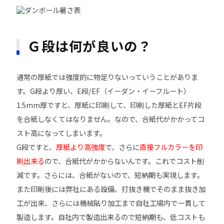
Ｇ段は何が良いの？
通常の厚紙では強度的に物足りないっていうことがありま
す。G段より厚い、E段/EF（イーダン・イーフルート）
1.5mm厚ですと、厚紙に印刷して、印刷した厚紙とEF片段
を合紙しなくてはなりません。なので、合紙代がかかってコ
スト高になってしまいます。
G段ですと、
厚紙より高強度
で、さらに
直接フルカラーを印
刷出来る
ので、合紙代がかからないんです。これでコスト削
減です。さらには、合紙がないので、短納期も実現します。
また印刷後には弊社にある設備、打抜き機でそのまま抜き加
工が出来、さらには機械貼り加工まで自社工場内で一貫して
製造します。自社内で製造出来るので短納期も、低コストも