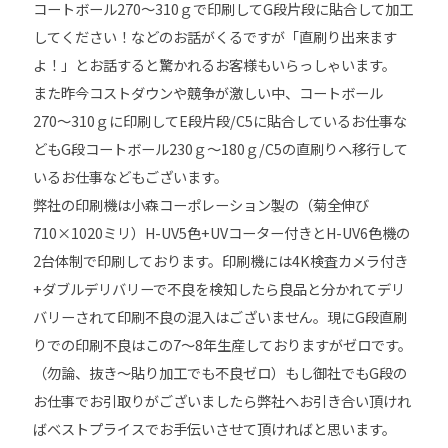
コートボール270〜310ｇで印刷してG段片段に貼合して加工
してください！などのお話がくるですが「直刷り出来ます
よ！」とお話すると驚かれるお客様もいらっしゃいます。
また昨今コストダウンや競争が激しい中、コートボール
270〜310ｇに印刷してE段片段/C5に貼合しているお仕事な
どもG段コートボール230ｇ〜180ｇ/C5の直刷りへ移行して
いるお仕事などもございます。
弊社の印刷機は小森コーポレーション製の（菊全伸び
710×1020ミリ）H-UV5色+UVコーター付きとH-UV6色機の
2台体制で印刷しております。印刷機には4K検査カメラ付き
+ダブルデリバリーで不良を検知したら良品と分かれてデリ
バリーされて印刷不良の混入はございません。現にG段直刷
りでの印刷不良はこの7〜8年生産しておりますがゼロです。
（勿論、抜き〜貼り加工でも不良ゼロ）もし御社でもG段の
お仕事でお引取りがございましたら弊社へお引き合い頂けれ
ばベストプライスでお手伝いさせて頂ければと思います。